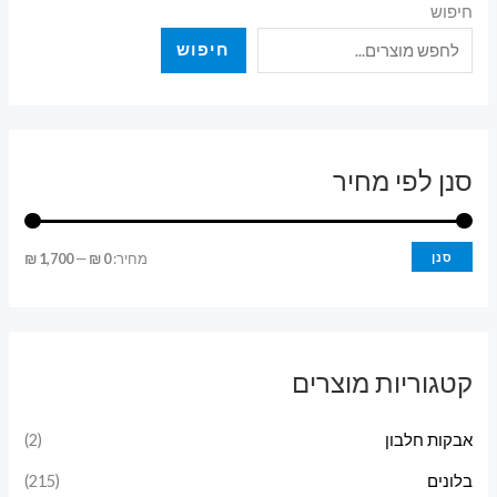
חיפוש
חיפוש
סנן לפי מחיר
מ
מ
סנן
מחיר:
0 ₪
—
1,700 ₪
ח
ח
י
י
ר
ר
קטגוריות מוצרים
מ
מ
י
ק
אבקות חלבון
(2)
נ
ס
בלונים
(215)
י
י