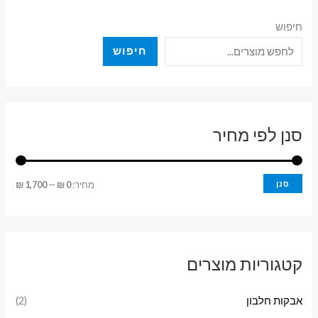
חיפוש
חיפוש
סנן לפי מחיר
מ
מ
סנן
מחיר:
0 ₪
—
1,700 ₪
ח
ח
י
י
ר
ר
קטגוריות מוצרים
מ
מ
י
ק
אבקות חלבון
(2)
נ
ס