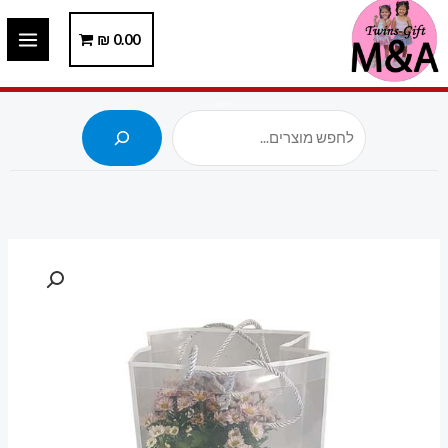
ילוג
תוכן
0.00
₪
חיפוש