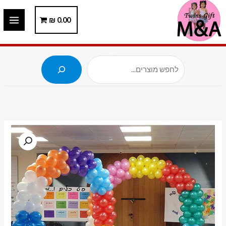
ילוג
תוכן
0.00
₪
חיפוש