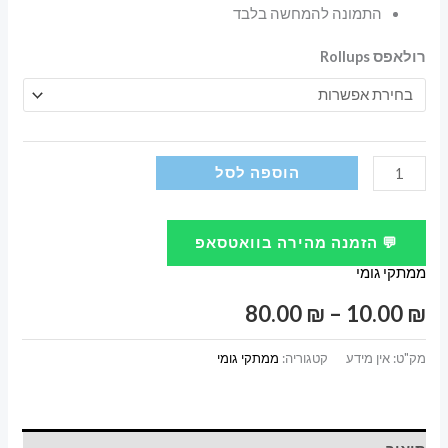
התמונה להמחשה בלבד
רולאפס Rollups
כמות
הוספה לסל
של
רולאפס
💬 הזמנה מהירה בוואטסאפ
Rollups
ממתקי גומי
טווח
80.00
₪
–
10.00
₪
מחירים:
מק"ט:
אין מידע
קטגוריה:
ממתקי גומי
עד