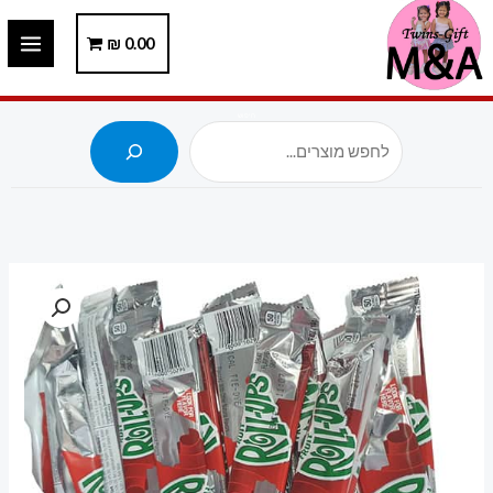
ילוג
תוכן
0.00
₪
חיפוש