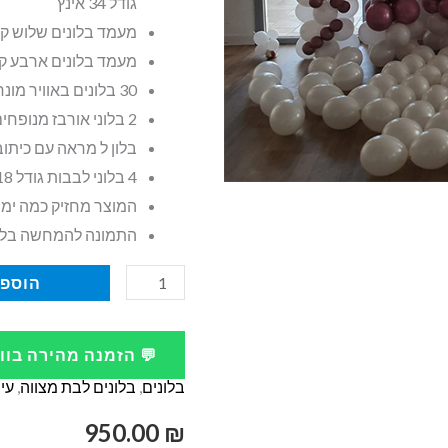
גודל 34 אינץ
מעמד בלונים שלוש קומ
מעמד בלונים ארבע קומות 
30 בלונים באוויר מונחים על ריצפה
2 בלוני אורבז מנופחים בהליום גודל 22 אינץ
בלון ל מראה עם כיתוב אי
4 בלוני לבבות גודל 18 אינץ מנופחים בהליום
המוצר מחזיק כמה ימי
התמונה להמחשה בל
כמות
הוספה
של
קישוט
💬 הזמנה מהירה בו
בלונים
בלונים
,
בלונים לבת מצווה
,
עי
מדהים
חדר
950.00
₪