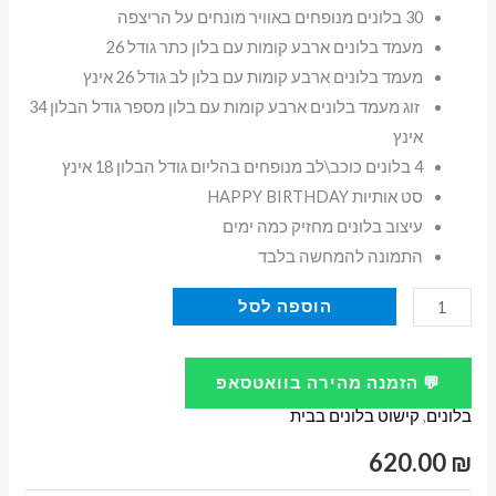
30 בלונים מנופחים באוויר מונחים על הריצפה
מעמד בלונים ארבע קומות עם בלון כתר גודל 26
מעמד בלונים ארבע קומות עם בלון לב גודל 26 אינץ
זוג מעמד בלונים ארבע קומות עם בלון מספר גודל הבלון 34
אינץ
4 בלונים כוכב\לב מנופחים בהליום גודל הבלון 18 אינץ
סט אותיות HAPPY BIRTHDAY
עיצוב בלונים מחזיק כמה ימים
התמונה להמחשה בלבד
כמות
הוספה לסל
של
קישוט
💬 הזמנה מהירה בוואטסאפ
בלונים
בלונים
,
קישוט בלונים בבית
למלך
של
620.00
₪
הבית