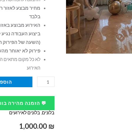
מחיר מבצע לאזור רא
בלבד
האירוע מבוצע באזו
ביצוע העבודה נגיע 
{השעה של הפירוק ת
פירוק לא יאוחר מהשעה 23:00
לא כל מקום מתאים הע
האירוע
כמות
הוספה
של
קישוט
💬 הזמנה מהירה בו
בלונים
בלונים
,
בלונים לאירועים
לבר
מצווה
1,000.00
₪
באולם