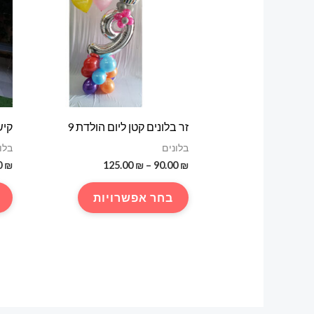
זר בלונים קטן ליום הולדת 9
קיש
בלונים
בלו
טווח
0
₪
125.00
₪
–
90.00
₪
מחירים:
למוצר
בחר אפשרויות
עד
זה
יש
מספר
סוגים.
ניתן
לבחור