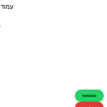
עמודי
מ
וואטסאפ