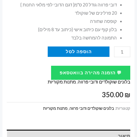
דובי פרווה גודל 20 ס"מ{ דגם הדובי לפי מלאי החנות }
20 פרלינים של שוקולד
קופסה שחורה
בלון קוף עם כיתוב אישי {כיתוב עד 8 מילים}
התמונה להמחשה בלבד
כמות
הוספה לסל
של
קופסה
💬 הזמנה מהירה בוואטסאפ
עם
בלונים שוקולדים ודובי פרווה
,
מתנות מקוריות
דובי
ובלון
350.00
₪
עם
כיתוב
קטגוריות:
בלונים שוקולדים ודובי פרווה
,
מתנות מקוריות
אישי
ושוקולדים
תיאור