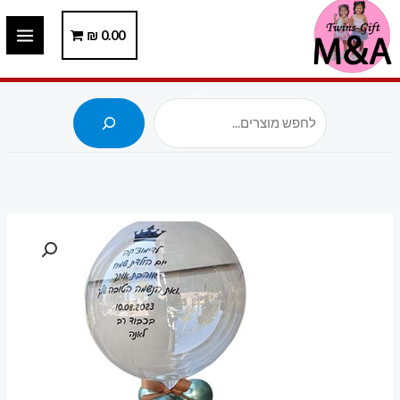
ילוג
תוכן
0.00
₪
חיפוש