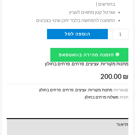
בחודשים }
אגרטל קטן מתאים לעציץ
התמונה להמחשה בלבד יתכן שינוי בצבעים
כמות
הוספה לסל
של
עציץ
💬 הזמנה מהירה בוואטסאפ
סחלב
מתנות מקוריות
,
עציצים
,
פרחים
,
פרחים בחולון
בצבעים
200.00
₪
קטגוריות:
מתנות מקוריות
,
עציצים
,
פרחים
,
פרחים בחולון
תגית:
משלוח פרחים בחולון
תיאור