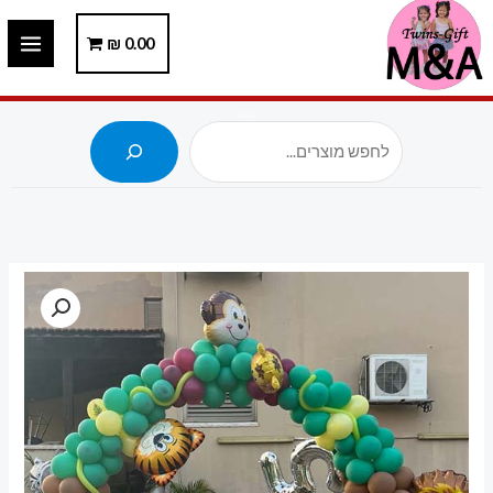
ילוג
תוכן
0.00
₪
חיפוש