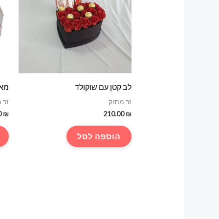
לב קטן עם שוקולד
מאר
זר מתוק
זר 
0
₪
210.00
₪
הוספה לסל