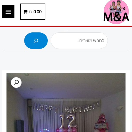
ילוג
תוכן
0.00
₪
חיפוש