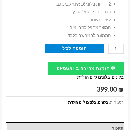
2 יחידות בלוני 18 אינץ לב\כוכב
בלון כתר גודל 26 אינץ
עיצוב מיוחד
המוצר מחזיק כמה ימים
התמונה להמחשה בלבד
כמות
הוספה לסל
של
עיצוב
💬 הזמנה מהירה בוואטסאפ
בלונים
בלונים
,
בלונים ליום הולדת
ליום
הולדת
399.00
₪
23
קטגוריות:
בלונים
,
בלונים ליום הולדת
תיאור