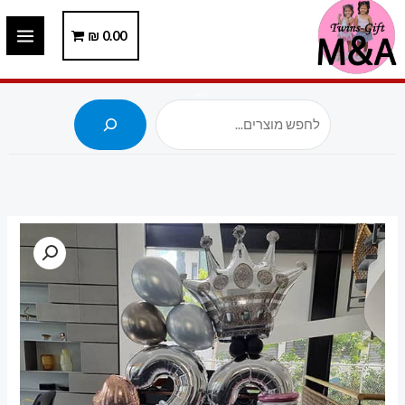
ילוג
תוכן
0.00
₪
חיפוש