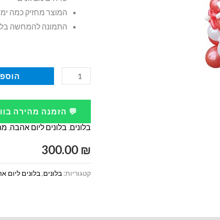
המוצר מחזיק כמה ימי
התמונה להמחשה בל
כמות
הוספה
של
סטנד
💬 הזמנה מהירה בו
בלונים
בלונים
,
בלונים ליום אהבה
,
מת
עם
כיתוב
300.00
₪
ליום
קטגוריות:
בלונים
,
בלונים ליום א
אהבה