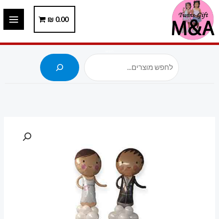
ילוג
תוכן
0.00
₪
חיפוש