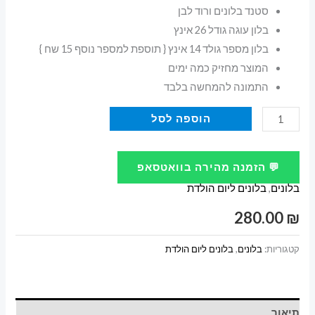
סטנד בלונים ורוד לבן
בלון עוגה גודל 26 אינץ
בלון מספר גולד 14 אינץ { תוספת למספר נוסף 15 שח }
המוצר מחזיק כמה ימים
התמונה להמחשה בלבד
כמות
הוספה לסל
של
סטנד
💬 הזמנה מהירה בוואטסאפ
בלונים
בלונים
,
בלונים ליום הולדת
ורוד
לבן
280.00
₪
עם
בלון
קטגוריות:
בלונים
,
בלונים ליום הולדת
מספר
קטן
תיאור