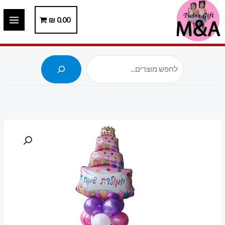
ילוג
תוכן
0.00
₪
חיפוש