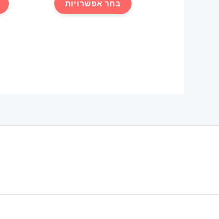
בחר אפשרויות
עד
זה
יש
מספר
סוגים.
ניתן
לבחור
את
האפשרויות
בעמוד
המוצר