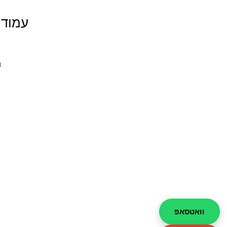
עמודי
מ
וואטסאפ