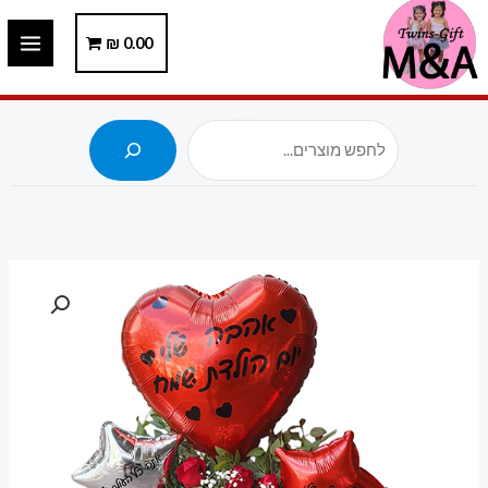
ילוג
תוכן
0.00
₪
חיפוש