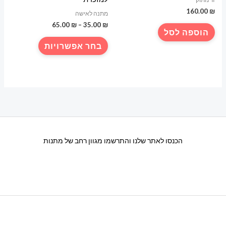
160.00
₪
מתנה לאישה
טווח
65.00
₪
–
35.00
₪
הוספה לסל
מחירים:
למוצר
בחר אפשרויות
עד
זה
יש
מספר
סוגים.
ניתן
לבחור
את
הכנסו לאתר שלנו והתרשמו מגוון רחב של מתנות
האפשרויות
בעמוד
המוצר