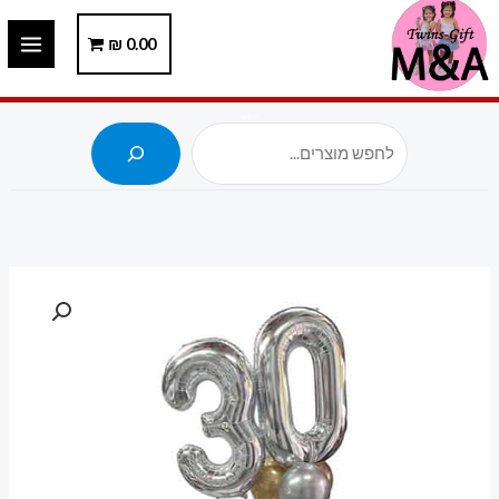
ילוג
תוכן
0.00
₪
חיפוש