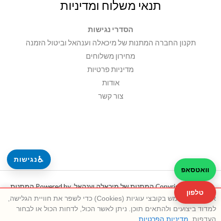
תנאי משלוח ומדיניות
הסדרי נגישות
תקנון החברה המתנות של מיכאלה וענהאל וביטול הזמנה
מחירון משלוחים
מדיניות פרטיות
אודות
צור קשר
♿
נגישות
וואטסאפ
Copyright © 2026 המתנות של מיכאלה וענהאל. Powered by המתנות
טלפון
אתר זה משתמש בקובצי עוגיות (Cookies) כדי לשפר את חוויית הגלישה,
של מיכאלה וענהאל.
למדוד ביצועים ולהתאים תוכן. ניתן לאשר הכול, לדחות הכול או לבחור
העדפות.
מדיניות הפרטיות