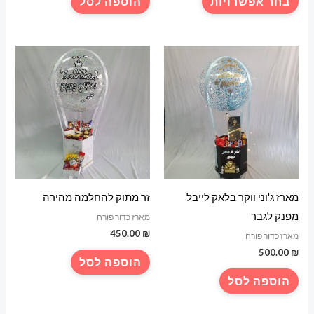
בחר אפשרויות
הוספה לסל
עד
זה
יש
מספר
סוגים.
ניתן
לבחור
את
האפשרויות
בעמוד
המוצר
מארז ג'וני ווקר בלאק לייבל
זר מתוק להחלמה מהירה
מפנק לגבר
מארז כדור פורח
450.00
₪
מארז כדור פורח
500.00
₪
הוספה לסל
הוספה לסל