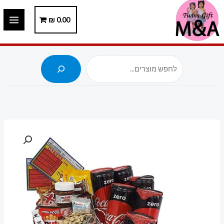
ילוג
תוכן
0.00
₪
חיפוש