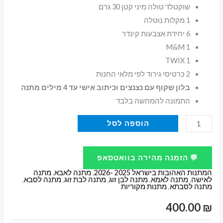
שוקטלד טולה מיני קטן 30 גרם
1 מקלות נוטלה
6 יחידת אצבעות קינדר
1 M&M
1 TWIX
2 כרטיסי גירוד לפי מלאי החנות
בלון שקוף עם נצנצים וכיתוב אישי עד 4 מילים מתנה
התמונה להמחשה בלבד
כמות
הוספה לסל
של
מתנה
💬 הזמנה מהירה בוואטסאפ
מושלמת
המתנות האהובות בישראל 2025 -2026
,
מתנה לאבא
,
מתנה
קוקה
לאישה
,
מתנה לאמא
,
מתנה לבן זוג
,
מתנה לבת זוג
,
מתנה לסבא
,
מתנה לסבתא
,
מתנות מקוריות
קולה
זירו
400.00
₪