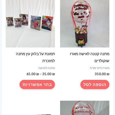
מתנה קטנה לאישה מארז
תמונת על בלוק עץ מתנה
שוקולדים
למזכרת
מארז כדור פורח
מתנה לאישה
טווח
65.00
₪
–
35.00
₪
350.00
₪
מחירים:
למוצר
הוספה לסל
בחר אפשרויות
עד
זה
יש
מספר
סוגים.