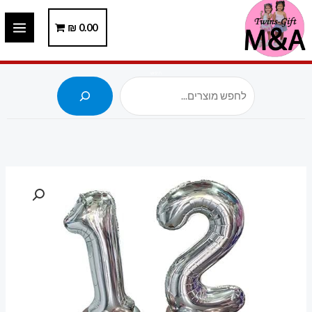
ילוג
תוכן
0.00
₪
חיפוש