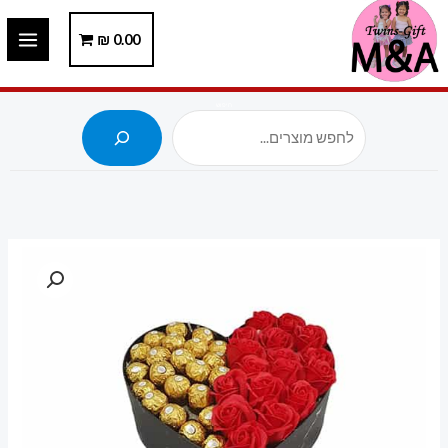
ילוג
תוכן
0.00
₪
חיפוש