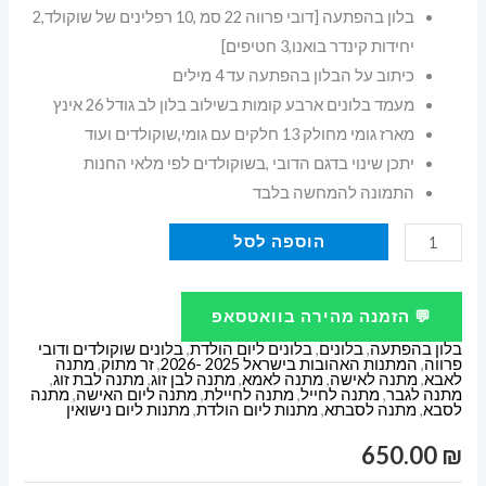
בלון בהפתעה [דובי פרווה 22 סמ ,10 רפלינים של שוקולד,2
יחידות קינדר בואנו,3 חטיפים]
כיתוב על הבלון בהפתעה עד 4 מילים
מעמד בלונים ארבע קומות בשילוב בלון לב גודל 26 אינץ
מארז גומי מחולק 13 חלקים עם גומי,שוקולדים ועוד
יתכן שינוי בדגם הדובי ,בשוקולדים לפי מלאי החנות
התמונה להמחשה בלבד
כמות
הוספה לסל
של
מתנה
💬 הזמנה מהירה בוואטסאפ
ליום
בלון בהפתעה
,
בלונים
,
בלונים ליום הולדת
,
בלונים שוקולדים ודובי
נישואין
פרווה
,
המתנות האהובות בישראל 2025 -2026
,
זר מתוק
,
מתנה
לאבא
,
מתנה לאישה
,
מתנה לאמא
,
מתנה לבן זוג
,
מתנה לבת זוג
,
להורים
מתנה לגבר
,
מתנה לחייל
,
מתנה לחיילת
,
מתנה ליום האישה
,
מתנה
לסבא
,
מתנה לסבתא
,
מתנות ליום הולדת
,
מתנות ליום נישואין
שאנחנו
אוהבים
650.00
₪