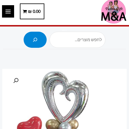
ילוג
תוכן
0.00
₪
חיפוש