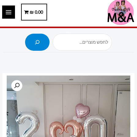
ילוג
תוכן
0.00
₪
חיפוש