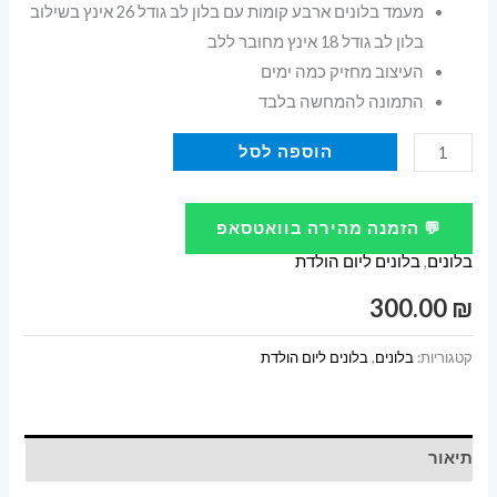
מעמד בלונים ארבע קומות עם בלון לב גודל 26 אינץ בשילוב
בלון לב גודל 18 אינץ מחובר ללב
העיצוב מחזיק כמה ימים
התמונה להמחשה בלבד
כמות
הוספה לסל
של
מתנה
💬 הזמנה מהירה בוואטסאפ
ליום
בלונים
,
בלונים ליום הולדת
הולדת
20
300.00
₪
בלונים
באהבה
קטגוריות:
בלונים
,
בלונים ליום הולדת
תיאור