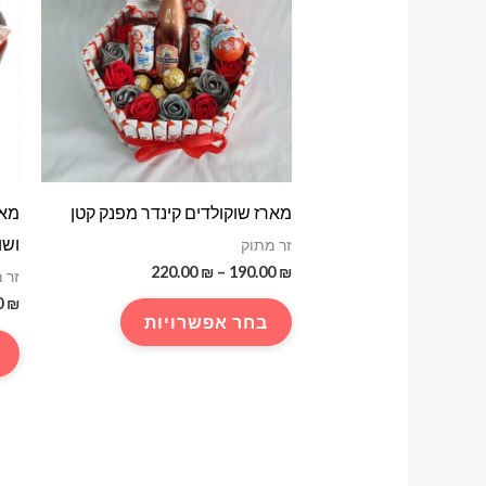
מארז שוקולדים קינדר מפנק קטן
מאר
ושו
זר מתוק
טווח
220.00
₪
–
190.00
₪
זר 
מחירים:
0
₪
למוצר
בחר אפשרויות
עד
זה
יש
מספר
סוגים.
ניתן