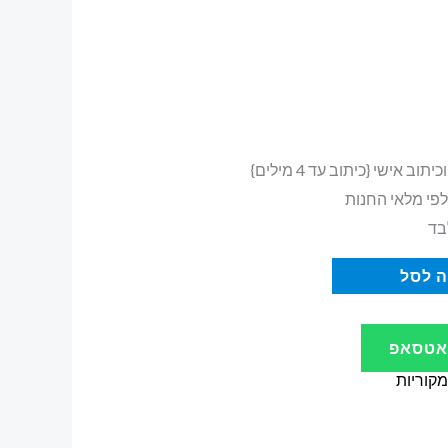
ב אישי {כיתוב עד 4 מילים}
 לפי מלאי החנות
בד
 לסל
ואטסאפ
קוריות