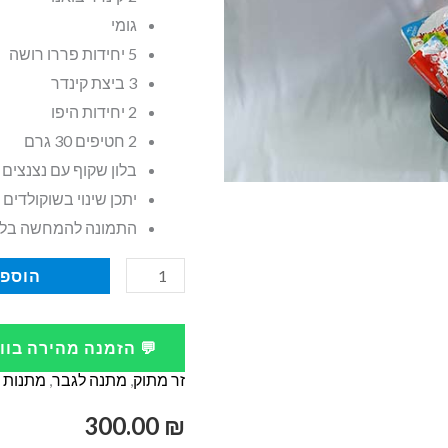
גומי
5 יחידות פררו רושה
3 ביצת קינדר
2 יחידות היפו
2 חטיפים 30 גרם
בלון שקוף עם נצנצים וכיתו
יתכן שינוי בשוקולדים
התמונה להמחשה בל
כמות
הוספה
של
מתנה
💬 הזמנה מהירה בו
לגבר
זר מתוק
,
מתנה לגבר
,
מתנות מ
מארז
לב
300.00
₪
עם