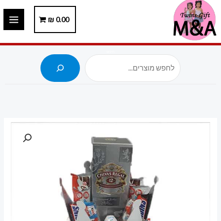
ילוג
תוכן
0.00
₪
חיפוש