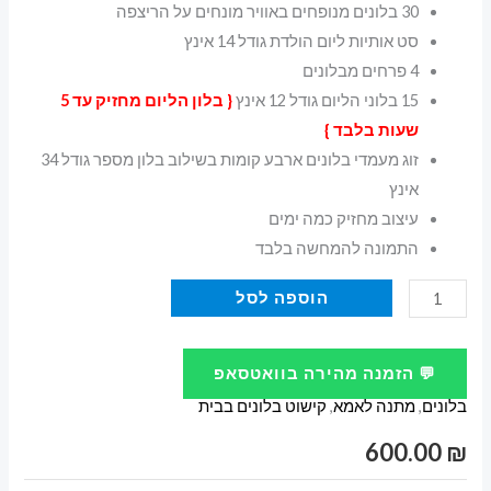
30 בלונים מנופחים באוויר מונחים על הריצפה
סט אותיות ליום הולדת גודל 14 אינץ
4 פרחים מבלונים
15 בלוני הליום גודל 12 אינץ
{ בלון הליום מחזיק עד 5
שעות בלבד }
זוג מעמדי בלונים ארבע קומות בשילוב בלון מספר גודל 34
אינץ
עיצוב מחזיק כמה ימים
התמונה להמחשה בלבד
כמות
הוספה לסל
של
מתנה
💬 הזמנה מהירה בוואטסאפ
לאישה
בלונים
,
מתנה לאמא
,
קישוט בלונים בבית
לאמא
ליום
600.00
₪
הולדת