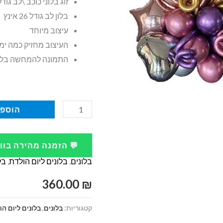
זוג בלוני כוכב \לב גודל 18 אינ
בלון לב גודל 26 אינץ
עיצוב מיוחד
העיצוב מחזיק כמה ימ
התמונה להמחשה בל
כמות
הוספה
של
מתנה
💬 הזמנה מהירה בו
בלונים
בלונים
,
בלונים ליום הולדת
,
בל
מעוצבים
עם
360.00
₪
כיתוב
קטגוריות:
בלונים
,
בלונים ליום ה
אישי