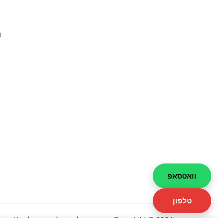
מ
וואטסאפ
טלפון