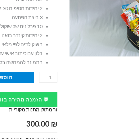
2 יחידות חטיפים 30 גרם
3 ביצת הפתעה
10 פרלינים של שוקולד
2 יחידות קינדר בואנו
השוקולדים לפי מלאי ה
בלון עם כיתוב אישי עד 4 מילים כתב מוד
התמונה להמחשה בל
כמות
הוספה
של
מארז
💬 הזמנה מהירה בו
שוקולדים
זר מתוק
,
מתנות מקוריות
לנסיך
של
300.00
₪
הבית
קטגוריות:
זר מתוק
,
מתנות מקורי