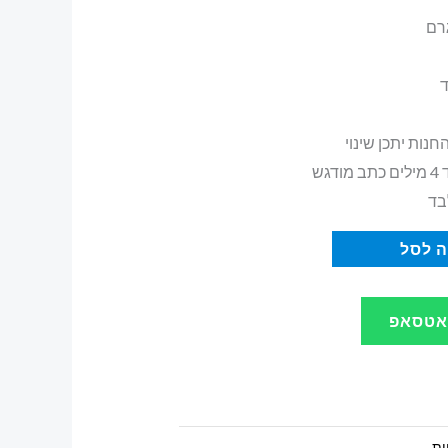
חנות יתכן שינוי
גש
בד
 לסל
ואטסאפ
ות