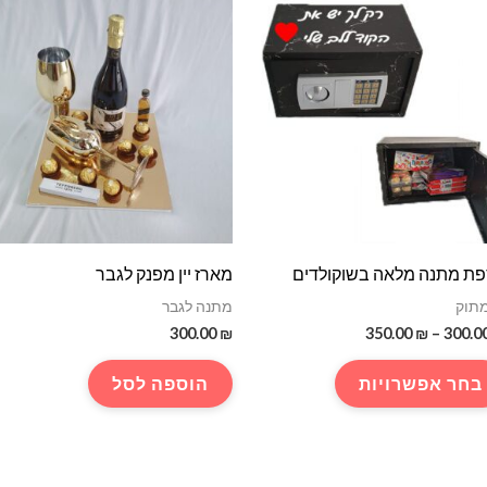
ת מתנה מלאה בשוקולדים
מארז יין מפנק לגבר
מתוק
מתנה לגבר
טווח
300.00
₪
350.00
₪
–
300.0
מחירים:
למוצר
בחר אפשרויות
הוספה לסל
עד
זה
יש
מספר