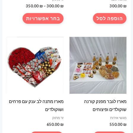
טווח
350.00
₪
–
300.00
₪
300.00
₪
מחירים:
למוצר
הוספה לסל
בחר אפשרויות
עד
זה
יש
מספר
סוגים.
ניתן
לבחור
את
האפשרויות
בעמוד
המוצר
מארז לגבר מפנק קורנה
מארז מתנה לב ענק עם פרחים
שוקולדים ופיצוחים
ושוקולדים
מגשי אירוח
זר מתוק
650.00
₪
550.00
₪