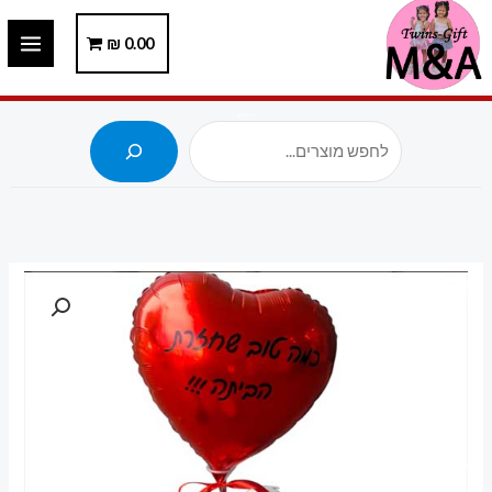
ילוג
תוכן
0.00
₪
חיפוש