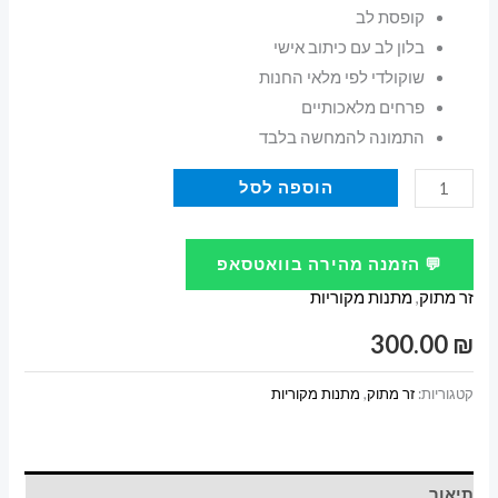
קופסת לב
בלון לב עם כיתוב אישי
שוקולדי לפי מלאי החנות
פרחים מלאכותיים
התמונה להמחשה בלבד
כמות
הוספה לסל
של
מארז
💬 הזמנה מהירה בוואטסאפ
שוקולדים
זר מתוק
,
מתנות מקוריות
“כמה
טוב
300.00
₪
שחזרתם
הביתה”
קטגוריות:
זר מתוק
,
מתנות מקוריות
–
מתנה
מרגשת
תיאור