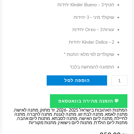
חטיף Kinder Bueno – 3 יחידות
שוקולד מיני – 3 יחידות
עוגיות Oreo – 3 יחידות
Kinder Delice – 2 יחידות
שוקולדים לפי מלאי החנות *
התמונה להמחשה בלבד
כמות
הוספה לסל
של
מארז
💬 הזמנה מהירה בוואטסאפ
שוקולדים
המתנות האהובות בישראל 2025 -2026
,
זר מתוק
,
מתנה לאישה
,
יוקרתי
מתנה לאמא
,
מתנה לבת זוג
,
מתנה לגננת
,
מתנה לחברה
,
מתנה
לחיילת
,
מתנה ליום האישה
,
מתנה לסבתא
,
מתנות ליום אהבה
,
עם
מתנות ליום הולדת
,
מתנות ליום נישואין
,
מתנות מקוריות
בלון