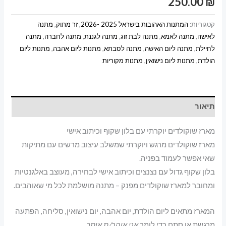
250.00
₪
שקוף
וכיתוב
קטגוריות:
המתנות האהובות בישראל 2025 -2026
,
זר מתוק
,
מתנה
אישי
לאישה
,
מתנה לאמא
,
מתנה לבת זוג
,
מתנה לגננת
,
מתנה לחברה
,
מתנה
לחיילת
,
מתנה ליום האישה
,
מתנה לסבתא
,
מתנות ליום אהבה
,
מתנות ליום
הולדת
,
מתנות ליום נישואין
,
מתנות מקוריות
תיאור
מארז שוקולדים יוקרתי עם בלון שקוף וכיתוב אישי
מארז שוקולדים מרגש ויוקרתי שמשלב עיצוב מרשים עם מתיקות
שאי אפשר לעמוד בפניה.
בלון שקוף גדול עם נצנצים וכיתוב אישי לבחירה, מעוצב באלגנטיות
ומחובר למארז שוקולדים מפנק – מתנה מושלמת לכל מי שאוהבים.
המארז מתאים ליום הולדת, יום אהבה, יום נישואין, סליחה, הפתעה
מרגשת או סתם כדי לומר
אני אוהב/ת אותך
.