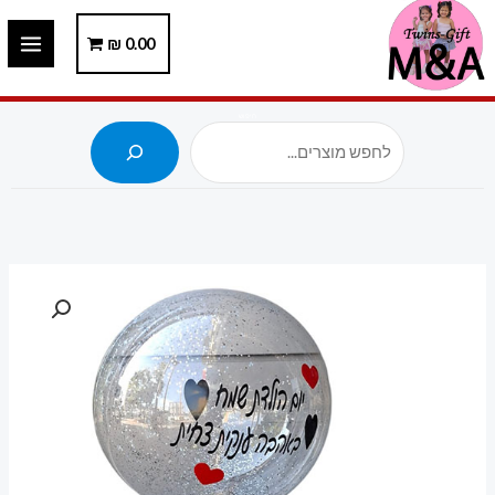
ילוג
תוכן
0.00
₪
חיפוש