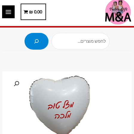
ילוג
תוכן
0.00
₪
חיפוש