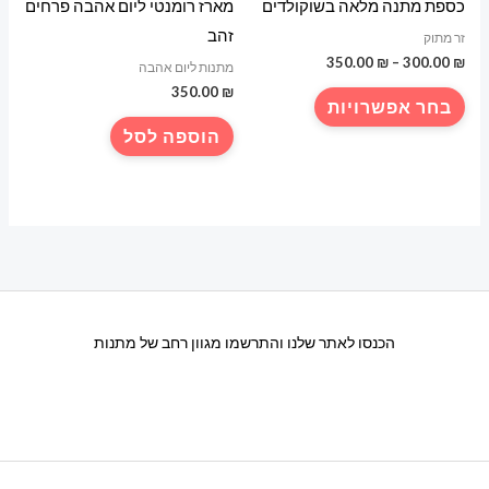
כספת מתנה מלאה בשוקולדים
מארז רומנטי ליום אהבה פרחים
זהב
זר מתוק
טווח
350.00
₪
–
300.00
₪
מתנות ליום אהבה
מחירים:
350.00
₪
למוצר
בחר אפשרויות
עד
זה
הוספה לסל
יש
מספר
סוגים.
ניתן
לבחור
את
האפשרויות
הכנסו לאתר שלנו והתרשמו מגוון רחב של מתנות
בעמוד
המוצר