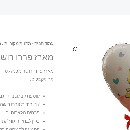
עמוד הבית
/
מתנות מקוריות
/
ז
מארז פררו רוש
מארז פררו רושה מפנק קטן
מה מקבלים:
קוספת לב קטנה { דגם 
17 יחידות פררו רושה
פרחים מלאכותיים
בלון לבחירה גודל 18 אינץ { יום הולדת ,מזל טוב ,ועוד …}
התמונה להמחשה בל