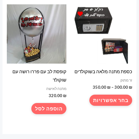
מספר
סוגים.
ניתן
לבחור
את
האפשרויות
בעמוד
המוצר
כספת מתנה מלאה בשוקולדים
קופסת לב עם פררו רושה עם
שוקולד
זר מתוק
טווח
350.00
₪
–
300.00
₪
מתנה לאישה
מחירים:
320.00
₪
למוצר
בחר אפשרויות
עד
זה
הוספה לסל
יש
מספר
סוגים.
ניתן