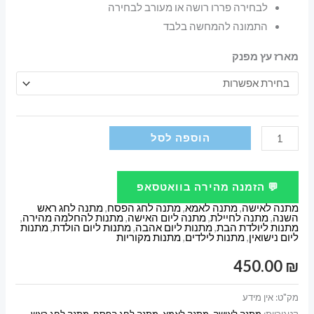
לבחירה פררו רושה או מעורב לבחירה
התמונה להמחשה בלבד
מארז עץ מפנק
כמות
הוספה לסל
של
מארז
💬 הזמנה מהירה בוואטסאפ
פררו
מתנה לאישה
,
מתנה לאמא
,
מתנה לחג הפסח
,
מתנה לחג ראש
רושה
השנה
,
מתנה לחיילת
,
מתנה ליום האישה
,
מתנות להחלמה מהירה
,
מתנות ליולדת הבת
,
מתנות ליום אהבה
,
מתנות ליום הולדת
,
מתנות
ושוקולדים
ליום נישואין
,
מתנות לילדים
,
מתנות מקוריות
מיוחד
450.00
₪
מק"ט:
אין מידע