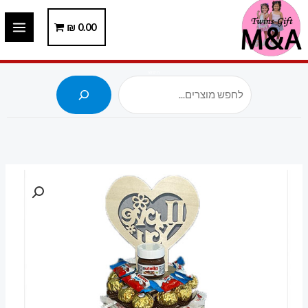
ילוג
תוכן
0.00
₪
חיפוש