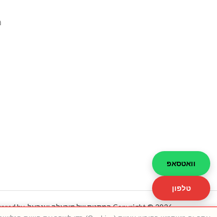
מ
וואטסאפ
טלפון