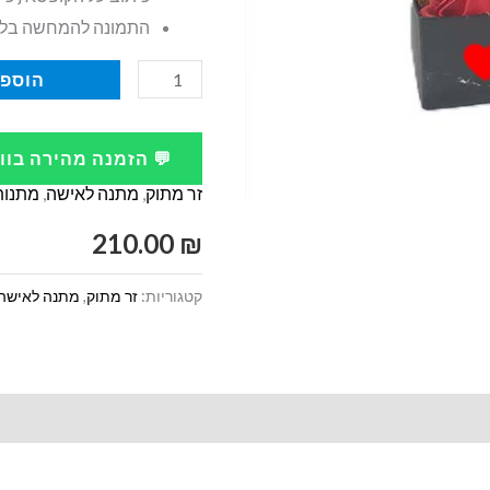
התמונה להמחשה בל
כמות
הוספה
של
מארז
💬 הזמנה מהירה בו
פרחים
זר מתוק
,
מתנה לאישה
,
מתנות
עם
תמונות
210.00
₪
ופררו
קטגוריות:
זר מתוק
,
מתנה לאישה
רושה