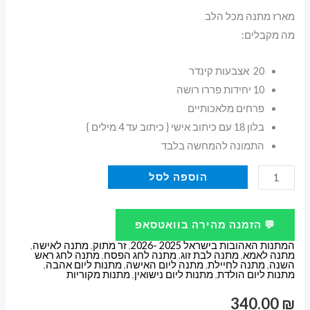
מארז מתנה מכל הלב
מה מקבלים:
20 אצבעות קינדר
10 יחידות פררו רושה
פרחים מלאכותיים
בלון 18 עם כיתוב אישי { כיתוב עד 4 מילים }
התמונה להמחשה בלבד
כמות
הוספה לסל
של
מארז
💬 הזמנה מהירה בוואטסאפ
מתנה
המתנות האהובות בישראל 2025 -2026
,
זר מתוק
,
מתנה לאישה
,
מכל
מתנה לאמא
,
מתנה לבת זוג
,
מתנה לחג הפסח
,
מתנה לחג ראש
השנה
,
מתנה לחיילת
,
מתנה ליום האישה
,
מתנות ליום אהבה
,
הלב
מתנות ליום הולדת
,
מתנות ליום נישואין
,
מתנות מקוריות
340.00
₪