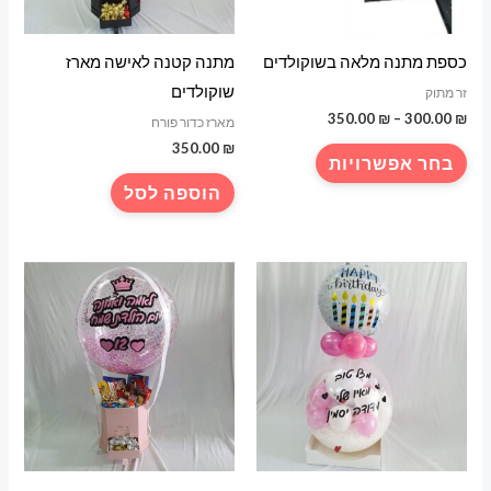
כספת מתנה מלאה בשוקולדים
מתנה קטנה לאישה מארז
שוקולדים
זר מתוק
טווח
350.00
₪
–
300.00
₪
מארז כדור פורח
מחירים:
350.00
₪
למוצר
בחר אפשרויות
עד
זה
הוספה לסל
יש
מספר
סוגים.
ניתן
לבחור
את
האפשרויות
בעמוד
המוצר