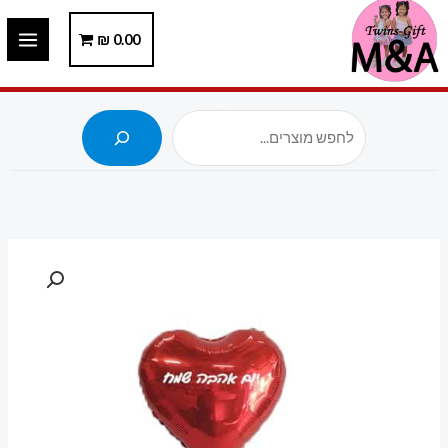
ילוג
תוכן
0.00
₪
חיפוש