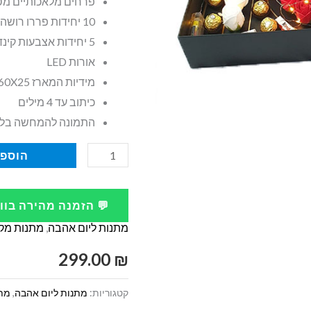
פרחים מלאכותיים מס
10 יחידות פררו רושה
5 יחידות אצבעות קינדר
אורות LED
מידיות המארז 60X25 ס"מ בגובה כ 10 ס"מ
כיתוב עד 4 מילים
התמונה להמחשה בל
כמות
הוספה
של
מארז
💬 הזמנה מהירה בו
מתנה
מתנות ליום אהבה
,
מתנות מקו
ליום
אהבה
299.00
₪
פרחים
קטגוריות:
מתנות ליום אהבה
,
מתנ
אדום