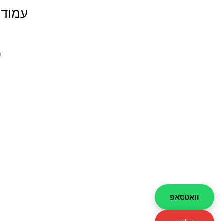
עמודי
מ
וואטסאפ