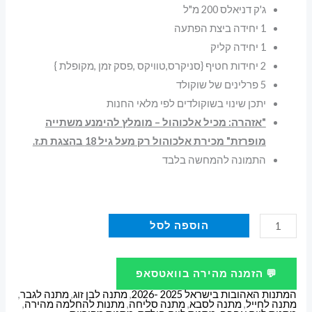
ג'ק דניאלס 200 מ"ל
1 יחידה ביצת הפתעה
1 יחידה קליק
2 יחידות חטיף {סניקרס,טוויקס ,פסק זמן ,מקופלת }
5 פרלינים של שוקולד
יתכן שינוי בשוקולדים לפי מלאי החנות
"אזהרה: מכיל אלכוהול – מומלץ להימנע משתייה
מופרזת" מכירת אלכוהול רק מעל גיל 18 בהצגת ת.ז.
התמונה להמחשה בלבד
כמות
הוספה לסל
של
מארז
💬 הזמנה מהירה בוואטסאפ
מתנה
המתנות האהובות בישראל 2025 -2026
,
מתנה לבן זוג
,
מתנה לגבר
,
לגבר
מתנה לחייל
,
מתנה לסבא
,
מתנה סליחה
,
מתנות להחלמה מהירה
,