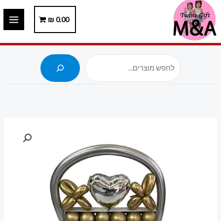
ילוג
תוכן
0.00
₪
חיפוש