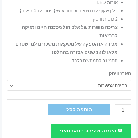
אורות LED
בלון שקוף עם נצנצים וכיתוב אישי {כיתוב עד 4 מילים}
2 כוסות וויסקי
צריכה מופרזת של אלכוהול מסכנת חיים ומזיקה
לבריאות.
מכירה או הספקה של משקאות משכרים למי שטרם
מלאו לו 18 שנים אסורה בהחלט!
התמונה להמחשה בלבד
מארז וויסקי
כמות
הוספה לסל
של
מארז
💬 הזמנה מהירה בוואטסאפ
מתנה