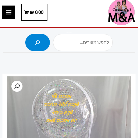
ילוג
תוכן
0.00
₪
חיפוש