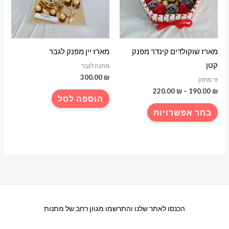
מארז שוקולדים קינדר מפנק
מארז יין מפנק לגבר
קטן
מתנה לגבר
300.00
₪
זר מתוק
טווח
220.00
₪
–
190.00
₪
הוספה לסל
מחירים:
למוצר
בחר אפשרויות
עד
זה
יש
מספר
סוגים.
ניתן
לבחור
את
הכנסו לאתר שלנו והתרשמו מגוון רחב של מתנות
האפשרויות