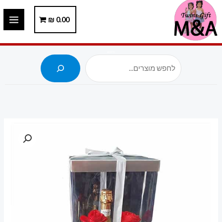
ילוג
תוכן
0.00
₪
חיפוש