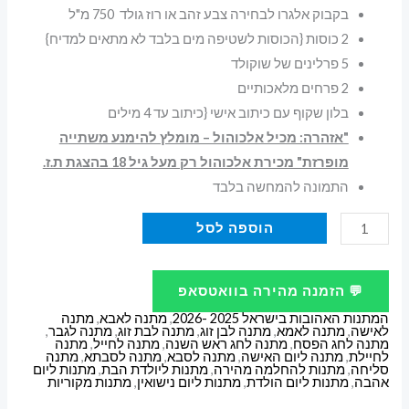
בקבוק אלגרו לבחירה צבע זהב או רוז גולד 750 מ"ל
2 כוסות {הכוסות לשטיפה מים בלבד לא מתאים למדיח}
5 פרלינים של שוקולד
2 פרחים מלאכותיים
בלון שקוף עם כיתוב אישי {כיתוב עד 4 מילים
"אזהרה: מכיל אלכוהול – מומלץ להימנע משתייה
מופרזת" מכירת אלכוהול רק מעל גיל 18 בהצגת ת.ז.
התמונה להמחשה בלבד
כמות
הוספה לסל
של
מארז
💬 הזמנה מהירה בוואטסאפ
מתנה
המתנות האהובות בישראל 2025 -2026
,
מתנה לאבא
,
מתנה
אלגרו
לאישה
,
מתנה לאמא
,
מתנה לבן זוג
,
מתנה לבת זוג
,
מתנה לגבר
,
מתנה לחג הפסח
,
מתנה לחג ראש השנה
,
מתנה לחייל
,
מתנה
יין
לחיילת
,
מתנה ליום האישה
,
מתנה לסבא
,
מתנה לסבתא
,
מתנה
סליחה
,
מתנות להחלמה מהירה
,
מתנות ליולדת הבת
,
מתנות ליום
מבעבע
אהבה
,
מתנות ליום הולדת
,
מתנות ליום נישואין
,
מתנות מקוריות
ושוקולדים