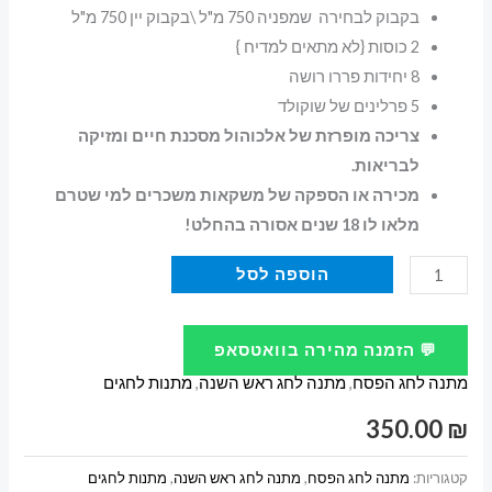
בקבוק לבחירה שמפניה 750 מ"ל \בקבוק יין 750 מ"ל
2 כוסות {לא מתאים למדיח }
8 יחידות פררו רושה
5 פרלינים של שוקולד
צריכה מופרזת של אלכוהול מסכנת חיים ומזיקה
לבריאות.
מכירה או הספקה של משקאות משכרים למי שטרם
מלאו לו 18 שנים אסורה בהחלט!
כמות
הוספה לסל
של
מארז
💬 הזמנה מהירה בוואטסאפ
לחג
מתנה לחג הפסח
,
מתנה לחג ראש השנה
,
מתנות לחגים
שמפניה
יין
350.00
₪
וכוסות
ובלון
קטגוריות:
מתנה לחג הפסח
,
מתנה לחג ראש השנה
,
מתנות לחגים