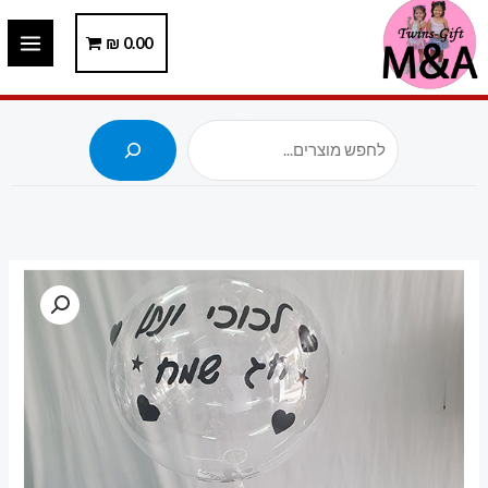
ילוג
תוכן
0.00
₪
חיפוש