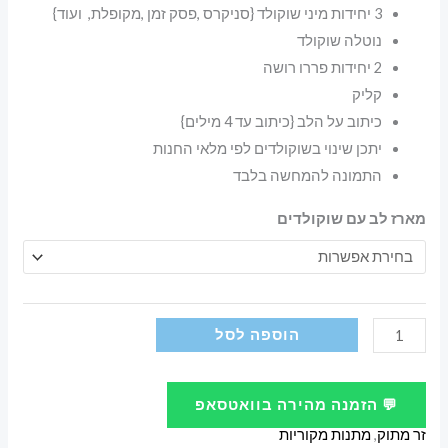
3 יחידות מיני שוקולד {סניקרס ,פסק זמן ,מקופלת, ועוד}
נוטלה שוקולד
2 יחידות פררו רושה
קליק
כיתוב על הלב {כיתוב עד 4 מילים}
יתכן שינוי בשוקולדים לפי מלאי החנות
התמונה להמחשה בלבד
מארז לב עם שוקולדים
כמות
הוספה לסל
של
מארז
💬 הזמנה מהירה בוואטסאפ
לב
זר מתוק
,
מתנות מקוריות
עם