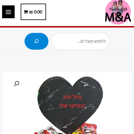
ילוג
תוכן
0.00
₪
חיפוש