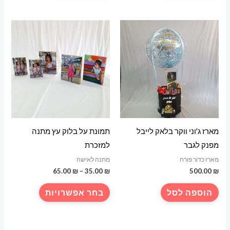
מארז ג'וני ווקר בלאק לייבל
תמונת על בלוק עץ מתנה
מפנק לגבר
למזכרת
מארז כדור פורח
מתנה לאישה
טווח
65.00
₪
–
35.00
₪
500.00
₪
מחירים:
למוצר
הוספה לסל
בחר אפשרויות
עד
זה
יש
מספר