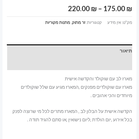
שוקולד
טווח
220.00
₪
–
175.00
₪
והקדשה
מחירים:
אישית
מק"ט:
אין מידע
קטגוריות:
זר מתוק
,
מתנות מקוריות
עד
תיאור
מידע נוסף
מארז לב עם שוקולד והקדשה אישית
מארז עם שוקולדים מפנקים ,המארז מגיע עם שלל שוקולדים
מיוחדים והכי אהובים .
הקדשה אישית על הבלון לב , המארז מתרים לכל מי שרוצה לפנק
בכל אירוע ,יום הולדת ,ליום נישואין ,או סתם להגיד תודה .