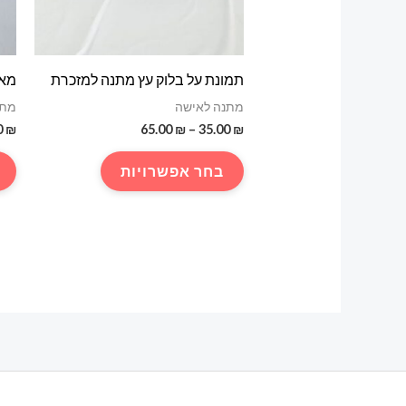
תמונת על בלוק עץ מתנה למזכרת
מאר
מתנה לאישה
מתנ
טווח
0
₪
65.00
₪
–
35.00
₪
מחירים:
למוצר
בחר אפשרויות
עד
זה
יש
מספר
סוגים.
ניתן
לבחור
את
האפשרויות
בעמוד