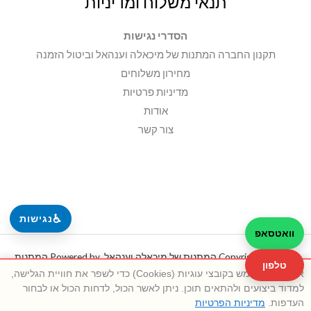
תנאי משלוח ומדיניות
הסדרי נגישות
תקנון החברה המתנות של מיכאלה וענהאל וביטול הזמנה
מחירון משלוחים
מדיניות פרטיות
אודות
צור קשר
♿
נגישות
וואטסאפ
Copyright © 2026 המתנות של מיכאלה וענהאל. Powered by המתנות
טלפון
אתר זה משתמש בקובצי עוגיות (Cookies) כדי לשפר את חוויית הגלישה,
של מיכאלה וענהאל.
למדוד ביצועים ולהתאים תוכן. ניתן לאשר הכול, לדחות הכול או לבחור
העדפות.
מדיניות הפרטיות