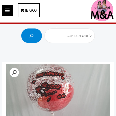
ילוג
תוכן
0.00
₪
חיפוש