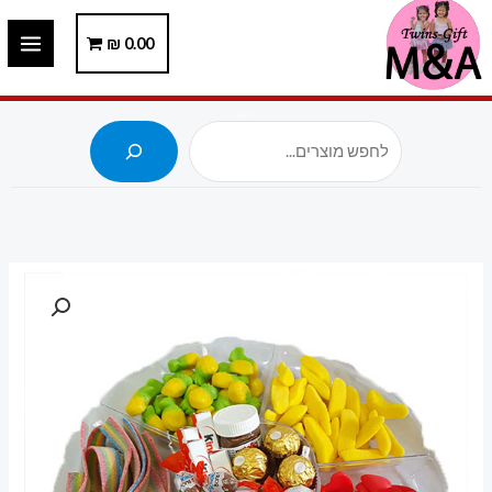
ילוג
תוכן
0.00
₪
חיפוש