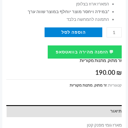
המארז ארוז בצלופן
*במידה ויחסר מוצר יוחלף במוצר שווה ערך
התמונה להמחשה בלבד
כמות
הוספה לסל
של
מארז
💬 הזמנה מהירה בוואטסאפ
גומי
זר מתוק
,
מתנות מקוריות
מפנק
קטן
190.00
₪
קטגוריות:
זר מתוק
,
מתנות מקוריות
תיאור
מארז גומי מפנק קטן