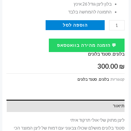
בלון ליצן גודל 26 אינץ
התמונה להמחשה בלבד
כמות
הוספה לסל
של
ליצן
💬 הזמנה מהירה בוואטסאפ
מתוק
בלונים
,
סטנד בלונים
שלי
אולי
300.00
₪
תרקוד
איתי
קטגוריות:
בלונים
,
סטנד בלונים
תיאור
ליצן מתוק שלי אולי תרקוד איתי
סטנד בלונים מושלם שכולו צבעוני עם דמות של ליצן המוצר הכי