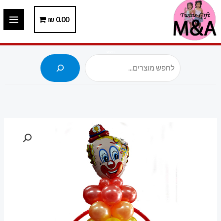
ילוג
תוכן
0.00
₪
חיפוש