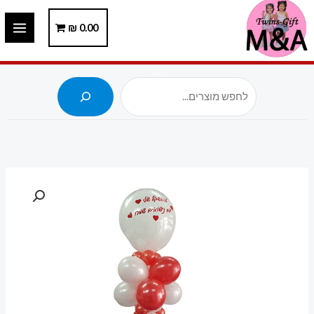
ילוג
תוכן
0.00
₪
חיפוש